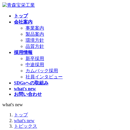
コ
ナ
ン
ビ
トップ
テ
ゲ
会社案内
ン
ー
事業案内
ツ
シ
製品案内
へ
ョ
環境方針
ス
ン
品質方針
キ
に
採用情報
ッ
移
新卒採用
プ
動
中途採用
カムバック採用
社員インタビュー
SDGsへの取組み
what's new
お問い合わせ
what's new
トップ
what's new
トピックス