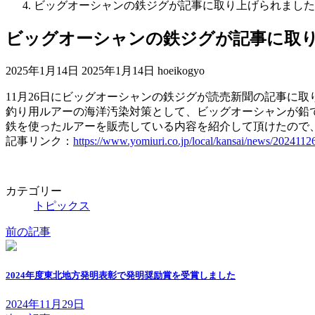
ビッグオーシャンの鉄ジグが記事に取り上げられました
ビッグオーシャンの鉄ジグが記事に取
最
2025年1月14日
2025年1月14日
hoeikogyo
終
11月26日にビッグオーシャンの鉄ジグが読売新聞の記事に取
更
釣り用ルアーの海洋汚染対策として、ビッグオーシャンが鉛
新
鉄を使ったルアーを販売している内容を紹介して頂けたので
日
記事リンク：
https://www.yomiuri.co.jp/local/kansai/news/2024
時
:
カテゴリー
トピックス
前の記事
2024年度東北地方発明表彰で発明奨励賞を受賞しました
2024年11月29日