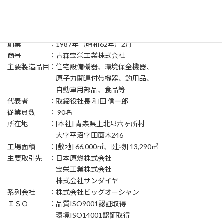
創業 ：1987年（昭和62年）2月
商号 ：青森宝栄工業株式会社
主要製造品目：住宅設備機器、環境保全機器、
原子力関連付帯機器、釣用品、
自動車用部品、食品等
代表者 ：取締役社長 和田 信一郎
従業員数 ： 90名
所在地 ：[本社] 青森県上北郡六ヶ所村
大字平沼字田面木246
工場面積 ：[敷地] 66,000㎡、[建物] 13,290㎡
主要取引先 ：日本原燃株式会社
宝栄工業株式会社
株式会社サンダイヤ
系列会社 ：株式会社ビッグオーシャン
ＩＳＯ ：品質ISO9001認証取得
環境ISO14001認証取得